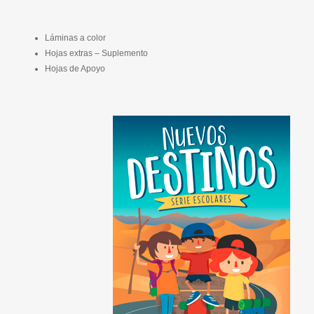
Láminas a color
Hojas extras – Suplemento
Hojas de Apoyo