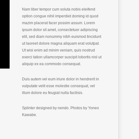
Nam liber tempor cum soluta nobis eleifend
option congue nihil imperdiet doming id quod
mazim placerat facer possim assum. Lorem
ipsum dolor sit amet, consectetuer adipiscing
elit, sed diam nonummy nibh euismod tincidunt
ut laoreet dolore magna aliquam erat volutpat.
Ut wisi enim ad minim veniam, quis nostrud
exerci tation ullamcorper suscipit lobortis nisl ut
aliquip ex ea commodo consequat.
Duis autem vel eum iriure dolor in hendrerit in
vulputate velit esse molestie consequat, vel
illum dolore eu feugiat nulla facilisis.
Splinter designed by nendo. P
hotos by Yoneo
Kawabe.