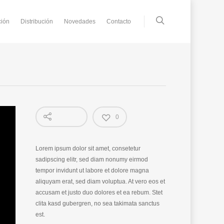
ción
Distribución
Novedades
Contacto
0
Lorem ipsum dolor sit amet, consetetur
sadipscing elitr, sed diam nonumy eirmod
tempor invidunt ut labore et dolore magna
aliquyam erat, sed diam voluptua. At vero eos et
accusam et justo duo dolores et ea rebum. Stet
clita kasd gubergren, no sea takimata sanctus
est.