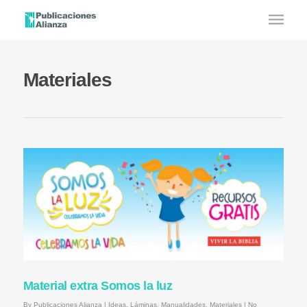
Materiales
Material extra Somos la luz
By
Publicaciones Alianza
|
Ideas
,
Láminas
,
Manualidades
,
Materiales
|
No